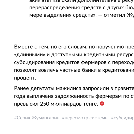
акиматы изыскали дополнительные ресу
перераспределения средств с других бю
мере выделения средств», — отметил Жу
Вместе с тем, по его словам, по поручению пр
«длинными» и доступными кредитными ресурса
субсидирования кредитов фермеров с переход
позволят вовлечь частные банки в кредитова
процент.
Ранее депутаты мажилиса запросили в правит
года выплачена задолженность фермерам по с
превысил 250 миллиардов тенге.
Серик Жумангарин
пересмотр системы
субсидир