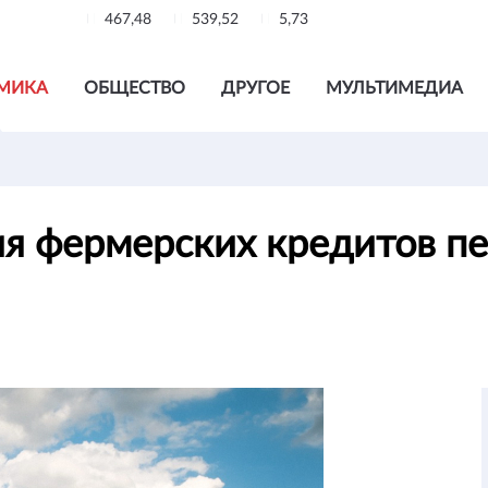
467,48
539,52
5,73
МИКА
ОБЩЕСТВО
ДРУГОЕ
МУЛЬТИМЕДИА
я фермерских кредитов пе