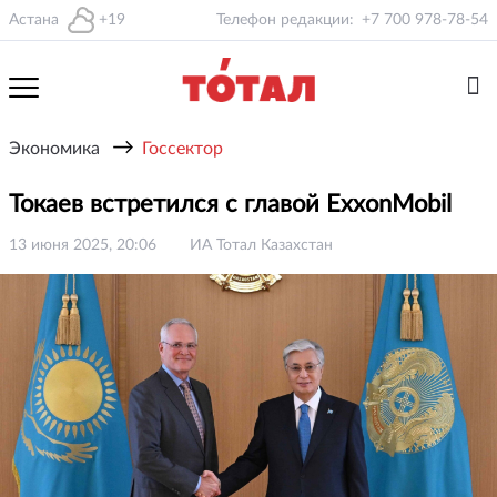
Астана
+19
Телефон редакции:
+7 700 978-78-54
→
Экономика
Госсектор
Токаев встретился с главой ExxonMobil
13 июня 2025, 20:06
ИА Тотал Казахстан