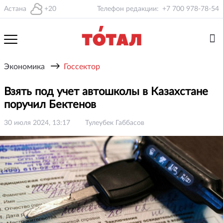
Астана
+20
Телефон редакции:
+7 700 978-78-54
→
Экономика
Госсектор
Взять под учет автошколы в Казахстане
поручил Бектенов
30 июля 2024, 13:17
Тулеубек Габбасов