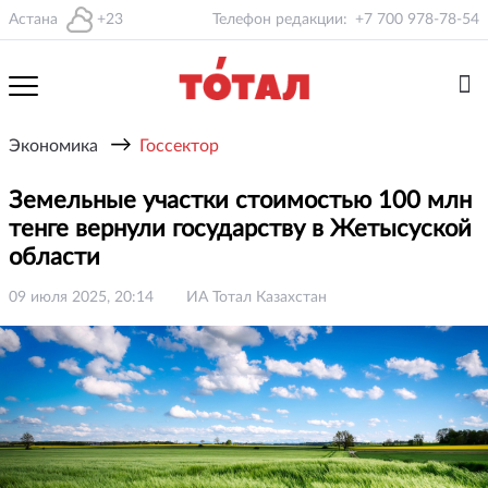
Астана
+23
Телефон редакции:
+7 700 978-78-54
→
Экономика
Госсектор
Земельные участки стоимостью 100 млн
тенге вернули государству в Жетысуской
области
09 июля 2025, 20:14
ИА Тотал Казахстан