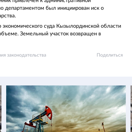
енник привлечен к административной
но департаментом был инициирован иск о
рства.
 экономического суда Кызылординской области
объеме. Земельный участок возвращен в
ия законодательства
Поделиться