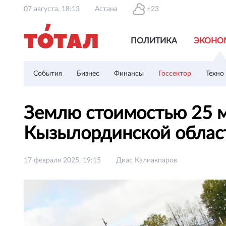
07 августа, 18:13
Астана
+23
ПОЛИТИКА
ЭКОНО
События
Бизнес
Финансы
Госсектор
Техно
Землю стоимостью 25 м
Кызылординской обла
17 февраля 2025, 19:15
Диас Калиакпаров