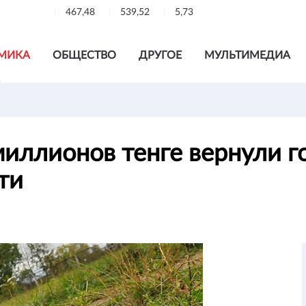
467,48
539,52
5,73
МИКА
ОБЩЕСТВО
ДРУГОЕ
МУЛЬТИМЕДИА
иллионов тенге вернули го
сти