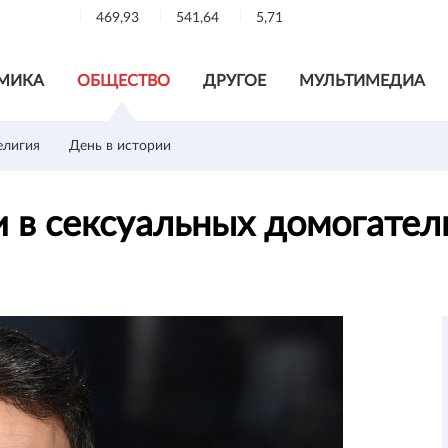
469,93
541,64
5,71
МИКА
ОБЩЕСТВО
ДРУГОЕ
МУЛЬТИМЕДИА
елигия
День в истории
 в сексуальных домогател