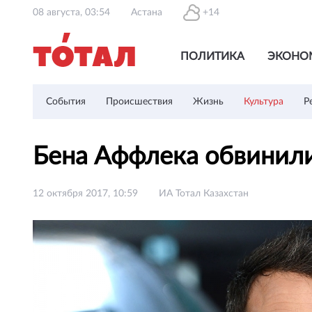
08 августа, 03:54
Астана
+14
ПОЛИТИКА
ЭКОНО
События
Происшествия
Жизнь
Культура
Р
Бена Аффлека обвинили
12 октября 2017, 10:59
ИА Тотал Казахстан