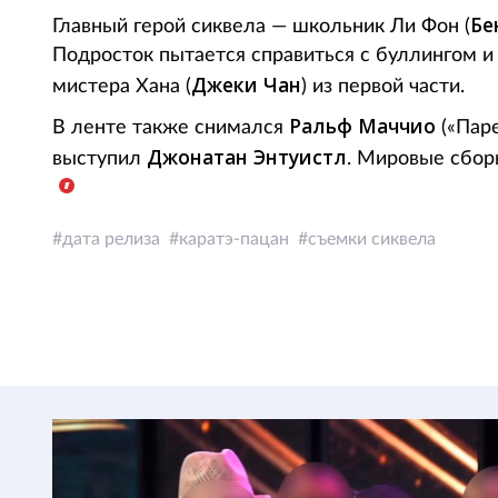
Бе
Главный герой сиквела — школьник Ли Фон (
Подросток пытается справиться с буллингом и
Джеки Чан
мистера Хана (
) из первой части.
Ральф Маччио
В ленте также снимался
(«Паре
Джонатан
Энтуистл
выступил
. Мировые сбор
дата релиза
каратэ-пацан
съемки сиквела