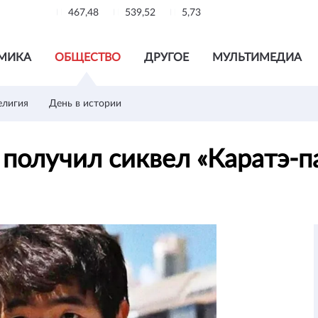
467,48
539,52
5,73
МИКА
ОБЩЕСТВО
ДРУГОЕ
МУЛЬТИМЕДИА
елигия
День в истории
 получил сиквел «Каратэ-