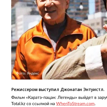
Фото: Яндекс
Режиссером выступил Джонатан Энтуистл.
Фильм «Каратэ-пацан: Легенды» выйдет в зар
Total.kz со ссылкой на
WhenToStream.com
.