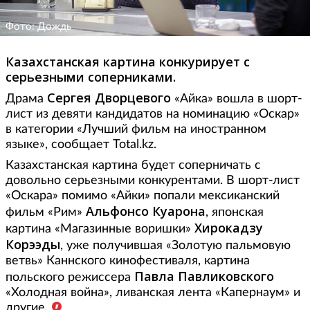
Фото: Дождь
Казахстанская картина конкурирует с
серьезными соперниками.
Сергея Дворцевого
Драма
«Айка» вошла в шорт-
лист из девяти кандидатов на номинацию «Оскар»
в категории «Лучший фильм на иностранном
языке», сообщает Total.kz.
Казахстанская картина будет соперничать с
довольно серьезными конкурентами. В шорт-лист
«Оскара» помимо «Айки» попали мексиканский
Альфонсо Куарона
фильм «Рим»
, японская
Хирокадзу
картина «Магазинные воришки»
Корээды
, уже получившая «Золотую пальмовую
ветвь» Каннского кинофестиваля, картина
Павла Павликовского
польского режиссера
«Холодная война», ливанская лента «Капернаум» и
другие.