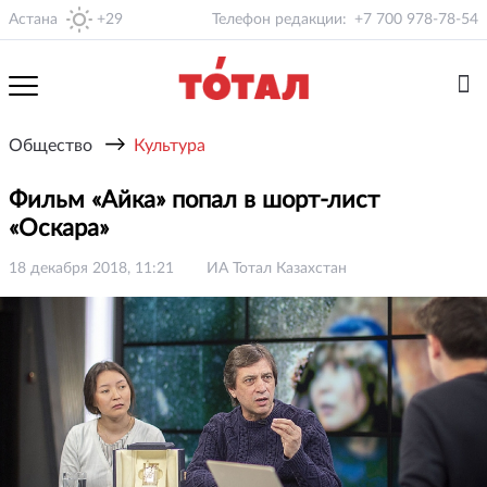
Астана
+29
Телефон редакции:
+7 700 978-78-54
→
Общество
Культура
Фильм «Айка» попал в шорт-лист
«Оскара»
18 декабря 2018, 11:21
ИА Тотал Казахстан