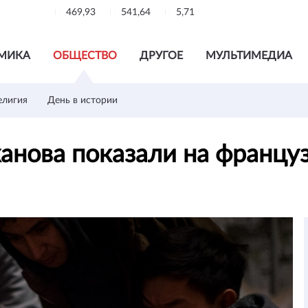
469,93
541,64
5,71
МИКА
ОБЩЕСТВО
ДРУГОЕ
МУЛЬТИМЕДИА
елигия
День в истории
ова показали на французск