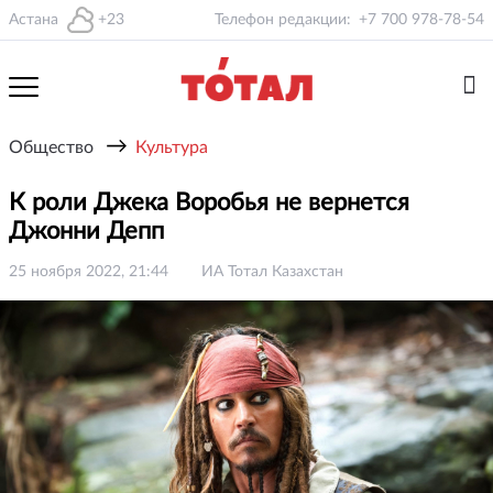
Астана
+23
Телефон редакции:
+7 700 978-78-54
→
Общество
Культура
К роли Джека Воробья не вернется
Джонни Депп
25 ноября 2022, 21:44
ИА Тотал Казахстан