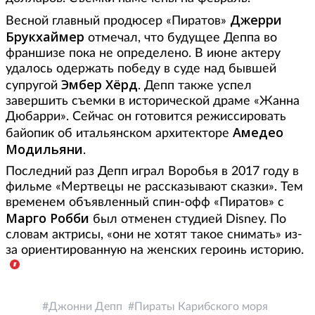
Джерри
Весной главный продюсер «Пиратов»
Брукхаймер
отмечал, что будущее Деппа во
франшизе пока не определено. В июне актеру
удалось одержать победу в суде над бывшей
Эмбер Хёрд
супругой
. Депп также успел
завершить съемки в исторической драме «Жанна
Дюбарри». Сейчас он готовится режиссировать
Амедео
байопик об итальянском архитекторе
Модильяни
.
Последний раз Депп играл Воробья в 2017 году в
фильме «Мертвецы не рассказывают сказки». Тем
временем объявленный спин-офф «Пиратов» с
Марго Робби
был отменен студией Disney. По
словам актрисы, «они не хотят такое снимать» из-
за ориентированную на женских героинь историю.
Джонни Депп
Пираты Карибского моря