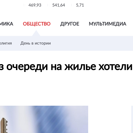
469,93
541,64
5,71
МИКА
ОБЩЕСТВО
ДРУГОЕ
МУЛЬТИМЕДИА
елигия
День в истории
з очереди на жилье хотел