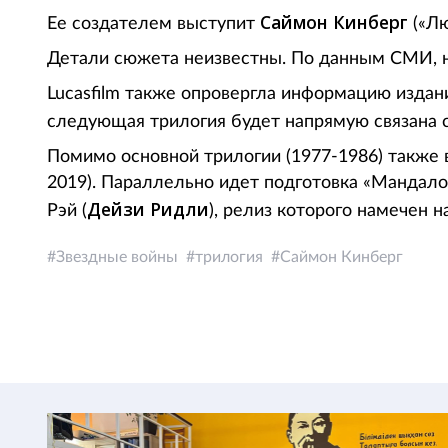
Саймон Кинберг
Ее создателем выступит
(«Лю
Детали сюжета неизвестны. По данным СМИ, 
Lucasfilm также опровергла информацию издани
следующая трилогия будет напрямую связана
Помимо основной трилогии (1977-1986) также 
2019). Параллельно идет подготовка «Мандало
Дейзи Ридли
Рэй (
), релиз которого намечен н
Звездные войны
трилогия
Саймон Кинберг