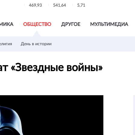
469,93
541,64
5,71
МИКА
ОБЩЕСТВО
ДРУГОЕ
МУЛЬТИМЕДИА
елигия
День в истории
ат «Звездные войны»