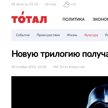
08 августа, 01:16
Астана
+16
ПОЛИТИКА
ЭКОНО
События
Происшествия
Жизнь
Культура
Р
Новую трилогию получ
08 ноября 2024, 22:48
ИА Тотал Казахстан