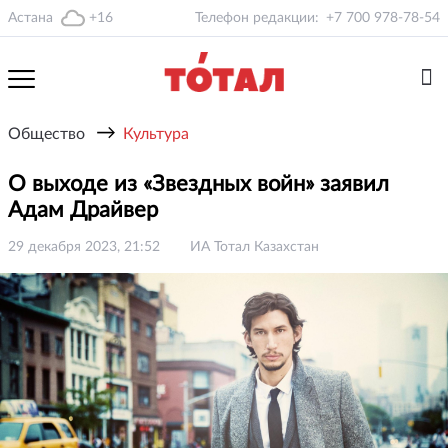
Астана
+16
Телефон редакции:
+7 700 978-78-54
→
Общество
Культура
О выходе из «Звездных войн» заявил
Адам Драйвер
29 декабря 2023, 21:52
ИА Тотал Казахстан