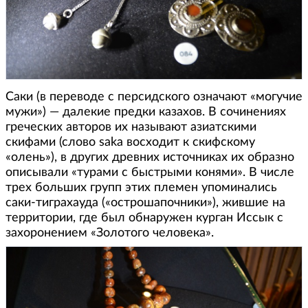
Саки (в переводе с персидского означают «могучие
мужи») — далекие предки казахов. В сочинениях
греческих авторов их называют азиатскими
скифами (слово saka восходит к скифскому
«олень»), в других древних источниках их образно
описывали «турами с быстрыми конями». В числе
трех больших групп этих племен упоминались
саки-тиграхауда («острошапочники»), жившие на
территории, где был обнаружен курган Иссык с
захоронением «Золотого человека».