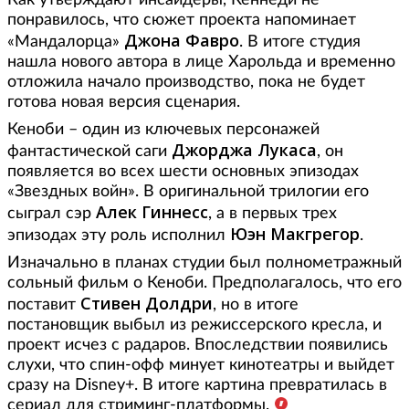
Как утверждают инсайдеры, Кеннеди не
понравилось, что сюжет проекта напоминает
Джона Фавро
«Мандалорца»
. В итоге студия
нашла нового автора в лице Харольда и временно
отложила начало производство, пока не будет
готова новая версия сценария.
Кеноби – один из ключевых персонажей
Джорджа Лукаса
фантастической саги
, он
появляется во всех шести основных эпизодах
«Звездных войн». В оригинальной трилогии его
Алек Гиннесс
сыграл сэр
, а в первых трех
Юэн Макгрегор
эпизодах эту роль исполнил
.
Изначально в планах студии был полнометражный
сольный фильм о Кеноби. Предполагалось, что его
Стивен Долдри
поставит
, но в итоге
постановщик выбыл из режиссерского кресла, и
проект исчез с радаров. Впоследствии появились
слухи, что спин-офф минует кинотеатры и выйдет
сразу на Disney+. В итоге картина превратилась в
сериал для стриминг-платформы.