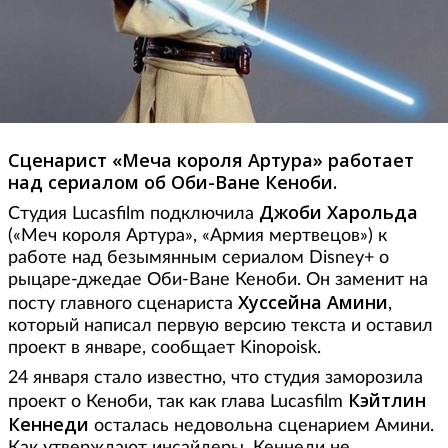
Сценарист «Меча короля Артура» работает
над сериалом об Оби-Ване Кеноби.
Джоби Харольда
Студия Lucasfilm подключила
(«Меч короля Артура», «Армия мертвецов») к
работе над безымянным сериалом Disney+ о
рыцаре-джедае Оби-Ване Кеноби. Он заменит на
Хуссейна Амини
посту главного сценариста
,
который написал первую версию текста и оставил
проект в январе, сообщает Kinopoisk.
24 января стало известно, что студия заморозила
Кэйтлин
проект о Кеноби, так как глава Lucasfilm
Кеннеди
осталась недовольна сценарием Амини.