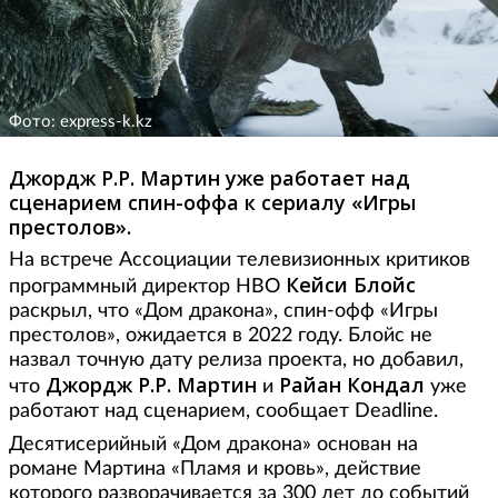
Фото: express-k.kz
Джордж Р.Р. Мартин уже работает над
сценарием спин-оффа к сериалу «Игры
престолов».
На встрече Ассоциации телевизионных критиков
Кейси Блойс
программный директор HBO
раскрыл, что «Дом дракона», спин-офф «Игры
престолов», ожидается в 2022 году. Блойс не
назвал точную дату релиза проекта, но добавил,
Джордж Р.Р. Мартин
Райан Кондал
что
и
уже
работают над сценарием, сообщает Deadline.
Десятисерийный «Дом дракона» основан на
романе Мартина «Пламя и кровь», действие
которого разворачивается за 300 лет до событий