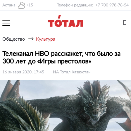
Астана
+15
Телефон редакции:
+7 700 978-78-54
→
Общество
Культура
Телеканал HBO расскажет, что было за
300 лет до «Игры престолов»
16 января 2020, 17:45
ИА Тотал Казахстан