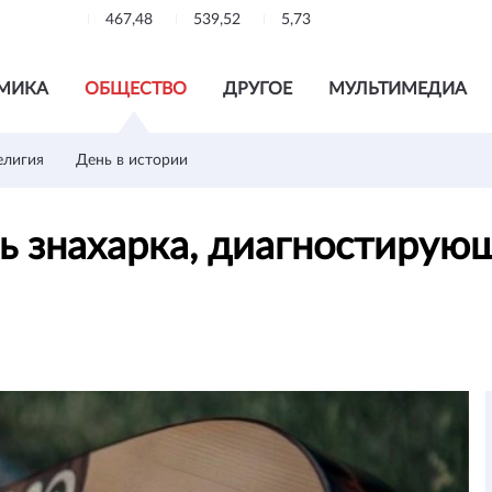
467,48
539,52
5,73
МИКА
ОБЩЕСТВО
ДРУГОЕ
МУЛЬТИМЕДИА
елигия
День в истории
сь знахарка, диагностиру