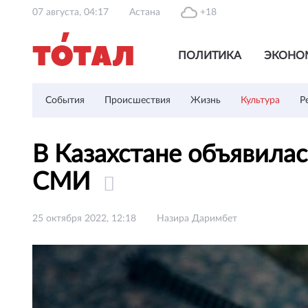
07 августа, 04:17
Астана
+18
ПОЛИТИКА
ЭКОНО
События
Происшествия
Жизнь
Культура
Р
В Казахстане объявила
СМИ
25 октября 2022, 12:18
Назира Даримбет