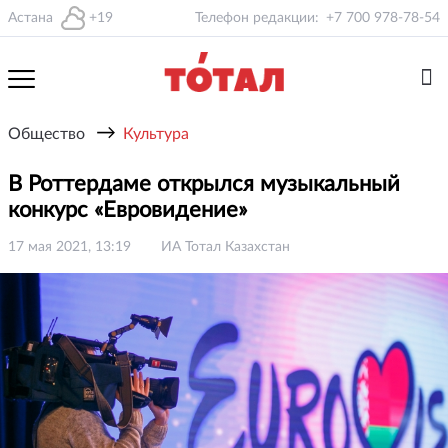
Астана
+19
Телефон редакции:
+7 700 978-78-54
→
Общество
Культура
В Роттердаме открылся музыкальный
конкурс «Евровидение»
17 мая 2021, 13:19
ИА Тотал Казахстан