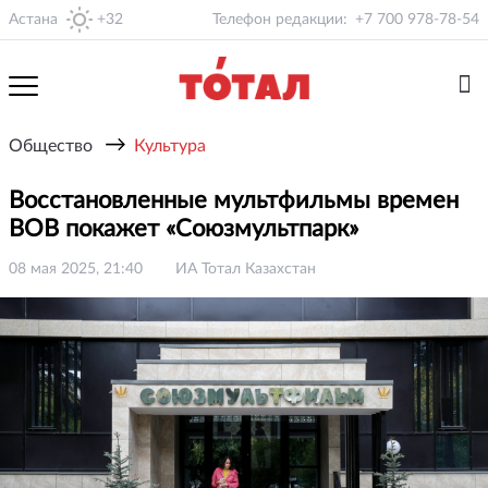
Астана
+32
Телефон редакции:
+7 700 978-78-54
→
Общество
Культура
Восстановленные мультфильмы времен
ВОВ покажет «Союзмультпарк»
08 мая 2025, 21:40
ИА Тотал Казахстан