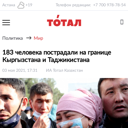
Астана
+19
Телефон редакции:
+7 700 978-78-54
→
Политика
Мир
183 человека пострадали на границе
Кыргызстана и Таджикистана
03 мая 2021, 17:31
ИА Тотал Казахстан