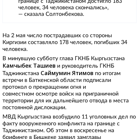
границе с Таджикистаном достигло 183
человек, 34 человека скончались»,
— сказала Солтонбекова.
На 2 мая число пострадавших со стороны
Киргизии составляло 178 человек, погибших 34
человека.
В минувшую субботу глава ГКНБ Кыргызстана
Камчыбек Ташиев
и руководитель ГКНБ
Саймумин Ятимов
Таджикистана
по итогам
встречи в Баткенской области подписали
протокол о прекращении огня и
совместном осмотре войск на приграничной
территории для их дальнейшего отвода в места
постоянной дислокации.
МВД Кыргызстана возбудило 11 уголовных дел по
факту вооруженного конфликта на границе с
Таджикистаном. Об этом в воскресенье на
брифинге в Бишкеке заявил замглавы