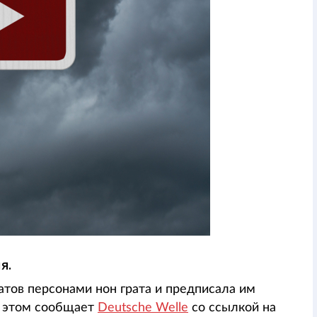
я.
тов персонами нон грата и предписала им
б этом сообщает
Deutsche Welle
со ссылкой на