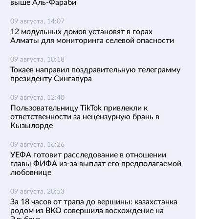
выше Аль-Фараби
09 августа, 14:07
12 модульных домов установят в горах
Алматы для мониторинга селевой опасности
09 августа, 10:18
Токаев направил поздравительную телеграмму
президенту Сингапура
09 августа, 12:40
Пользовательницу TikTok привлекли к
ответственности за нецензурную брань в
Кызылорде
09 августа, 16:26
УЕФА готовит расследование в отношении
главы ФИФА из-за выплат его предполагаемой
любовнице
09 августа, 20:53
За 18 часов от трапа до вершины: казахстанка
родом из ВКО совершила восхождение на