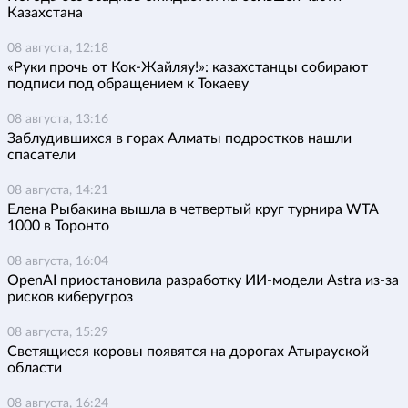
Казахстана
08 августа, 12:18
«Руки прочь от Кок-Жайляу!»: казахстанцы собирают
подписи под обращением к Токаеву
08 августа, 13:16
Заблудившихся в горах Алматы подростков нашли
спасатели
08 августа, 14:21
Елена Рыбакина вышла в четвертый круг турнира WTA
1000 в Торонто
08 августа, 16:04
OpenAI приостановила разработку ИИ-модели Astra из-за
рисков киберугроз
08 августа, 15:29
Светящиеся коровы появятся на дорогах Атырауской
области
08 августа, 16:24