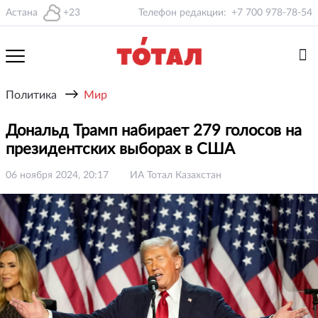
Астана
+23
Телефон редакции:
+7 700 978-78-54
→
Политика
Мир
Дональд Трамп набирает 279 голосов на
президентских выборах в США
06 ноября 2024, 20:17
ИА Тотал Казахстан