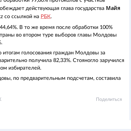
обработки 99,86% протоколов с участков
Майя
побеждает действующая глава государства
kz со ссылкой на
РБК
.
44,64%. В то же время после обработки 100%
страны во втором туре выборов главы Молдовы
.
 итогам голосования граждан Молдовы за
варительно получила 82,33%. Стояногло заручился
ом избирателей.
довы, по предварительным подсчетам, составила
К
Поделиться