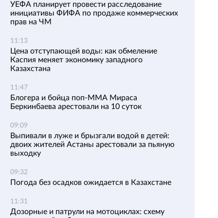
УЕФА планирует провести расследование
инициативы ФИФА по продаже коммерческих
прав на ЧМ
11:13
Цена отступающей воды: как обмеление
Каспия меняет экономику западного
Казахстана
11:47
Блогера и бойца поп-ММА Мираса
Беркинбаева арестовали на 10 суток
09:09
Выпивали в луже и брызгали водой в детей:
двоих жителей Астаны арестовали за пьяную
выходку
09:32
Погода без осадков ожидается в Казахстане
11:31
Дозорные и патрули на мотоциклах: схему