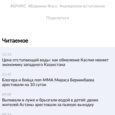
БРИКС
Буркина-Фасо
намерение вступления
Поделиться
Читаемое
11:13
Цена отступающей воды: как обмеление Каспия меняет
экономику западного Казахстана
11:47
Блогера и бойца поп-ММА Мираса Беркинбаева
арестовали на 10 суток
09:09
Выпивали в луже и брызгали водой в детей: двоих
жителей Астаны арестовали за пьяную выходку
09:32