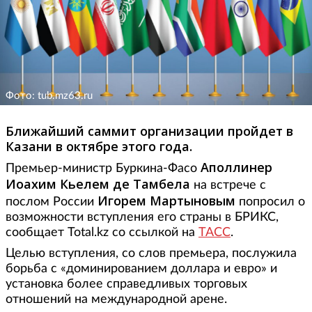
Фото: tub.mz63.ru
Ближайший саммит организации пройдет в
Казани в октябре этого года.
Аполлинер
Премьер-министр Буркина-Фасо
Иоахим Кьелем де Тамбела
на встрече с
Игорем
Мартыновым
послом России
попросил о
возможности вступления его страны в БРИКС,
сообщает Total.kz со ссылкой на
ТАСС
.
Целью вступления, со слов премьера, послужила
борьба с «доминированием доллара и евро» и
установка более справедливых торговых
отношений на международной арене.