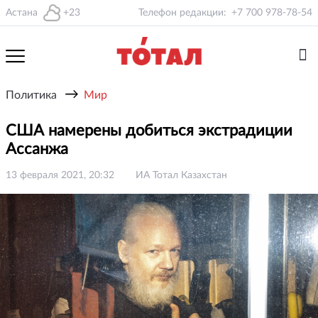
Астана
+23
Телефон редакции:
+7 700 978-78-54
→
Политика
Мир
США намерены добиться экстрадиции
Ассанжа
13 февраля 2021, 20:32
ИА Тотал Казахстан