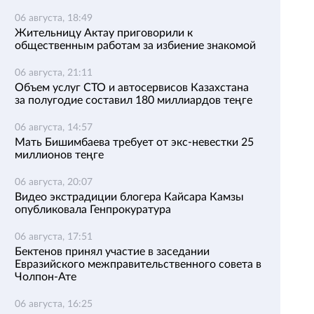
06 августа, 18:49
Жительницу Актау приговорили к
общественным работам за избиение знакомой
06 августа, 21:11
Объем услуг СТО и автосервисов Казахстана
за полугодие составил 180 миллиардов теңге
06 августа, 14:57
Мать Бишимбаева требует от экс-невестки 25
миллионов теңге
06 августа, 20:07
Видео экстрадиции блогера Кайсара Камзы
опубликовала Генпрокуратура
06 августа, 17:51
Бектенов принял участие в заседании
Евразийского межправительственного совета в
Чолпон-Ате
06 августа, 16:25