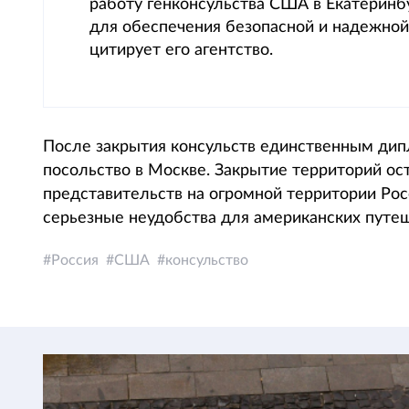
работу генконсульства США в Екатеринб
для обеспечения безопасной и надежной
цитирует его агентство.
После закрытия консульств единственным ди
посольство в Москве. Закрытие территорий о
представительств на огромной территории Рос
серьезные неудобства для американских путе
Россия
США
консульство