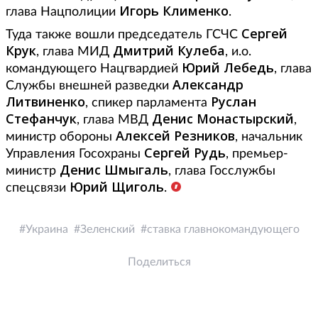
Игорь
Клименко
глава Нацполиции
.
Сергей
Туда также вошли председатель ГСЧС
Крук
Дмитрий Кулеба
, глава МИД
, и.о.
Юрий Лебедь
командующего Нацгвардией
, глава
Александр
Службы внешней разведки
Литвиненко
Руслан
, спикер парламента
Стефанчук
Денис Монастырский
, глава МВД
,
Алексей Резников
министр обороны
, начальник
Сергей Рудь
Управления Госохраны
, премьер-
Денис Шмыгаль
министр
, глава Госслужбы
Юрий
Щиголь
спецсвязи
.
Украина
Зеленский
ставка главнокомандующего
Поделиться