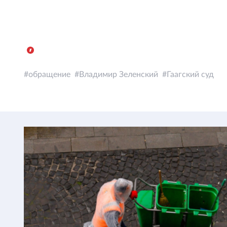
обращение
Владимир Зеленский
Гаагский суд