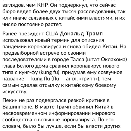
взглядов, чем КНР. Он подчеркнул, что сейчас
бюро ведет более двух тысяч расследований, так
или иначе связанных с китайскими властями, и их
число постоянно растет.
Дональд Трамп
Ранее президент США
использовал новый термин для описания
пандемии коронавируса и снова обидел Китай. На
предвыборной встрече со своими
последователями в городе Талса (штат Оклахома)
глава Белого дома сравнил коронавирус нового
типа с кунг-фу (kung fu), придумав ему созвучное
название — kung flu (flu — англ. «грипп»), тем
самым сделав отсылку к китайскому боевому
искусству.
Пекин не раз подвергался резкой критике в
Вашингтоне. В марте Трамп обвинил Китай в
несвоевременном информировании мирового
сообщества о вспышке коронавируса. По его
словам, было бы лучше, если бы власти других