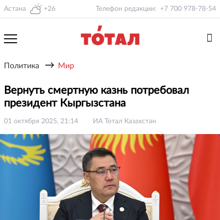
Астана
+26
Телефон редакции:
+7 700 978-78-54
→
Политика
Мир
Вернуть смертную казнь потребовал
президент Кыргызстана
01 октября 2025, 21:14
ИА Тотал Казахстан