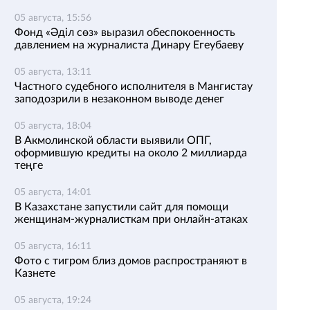
05 августа, 15:56
Фонд «Әділ сөз» выразил обеспокоенность
давлением на журналиста Динару Егеубаеву
05 августа, 13:11
Частного судебного исполнителя в Мангистау
заподозрили в незаконном выводе денег
05 августа, 18:04
В Акмолинской области выявили ОПГ,
оформившую кредиты на около 2 миллиарда
теңге
05 августа, 14:01
В Казахстане запустили сайт для помощи
женщинам-журналисткам при онлайн-атаках
05 августа, 16:11
Фото с тигром близ домов распространяют в
Казнете
05 августа, 19:24