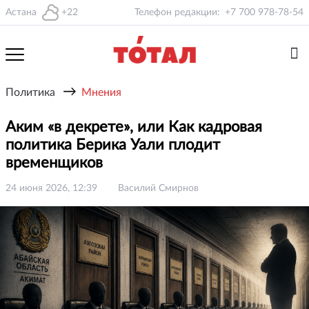
Астана
+22
Телефон редакции:
+7 700 978-78-54
→
Политика
Мнения
Аким «в декрете», или Как кадровая
политика Берика Уали плодит
временщиков
24 июня 2026, 12:39
Василий Смирнов