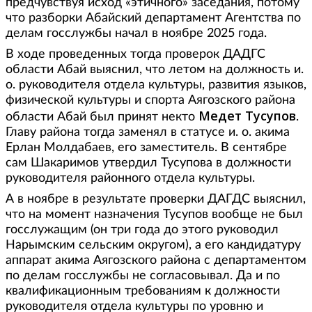
предчувствуя исход «этичного» заседания, потому
что разборки Абайский департамент Агентства по
делам госслужбы начал в ноябре 2025 года.
В ходе проведенных тогда проверок ДАДГС
области Абай выяснил, что летом на должность и.
о. руководителя отдела культуры, развития языков,
физической культуры и спорта Аягозского района
Медет Тусупов
области Абай был принят некто
.
Главу района тогда заменял в статусе и. о. акима
Ерлан Молдабаев, его заместитель. В сентябре
сам Шакаримов утвердил Тусупова в должности
руководителя районного отдела культуры.
А в ноябре в результате проверки ДАГДС выяснил,
что на момент назначения Тусупов вообще не был
госслужащим (он три года до этого руководил
Нарымским сельским округом), а его кандидатуру
аппарат акима Аягозского района с департаментом
по делам госслужбы не согласовывал. Да и по
квалификационным требованиям к должности
руководителя отдела культуры по уровню и