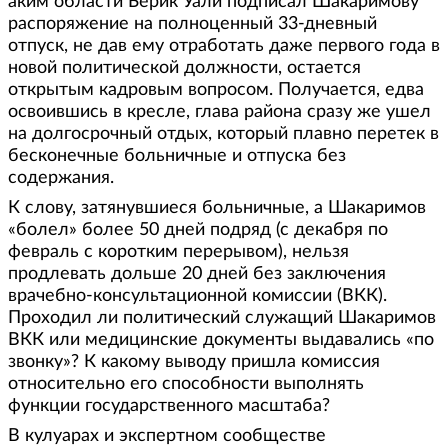
аким области Берик Уали подписал Шакаримову
распоряжение на полноценный 33-дневный
отпуск, не дав ему отработать даже первого года в
новой политической должности, остается
открытым кадровым вопросом. Получается, едва
освоившись в кресле, глава района сразу же ушел
на долгосрочный отдых, который плавно перетек в
бесконечные больничные и отпуска без
содержания.
К слову, затянувшиеся больничные, а Шакаримов
«болел» более 50 дней подряд (с декабря по
февраль с коротким перерывом), нельзя
продлевать дольше 20 дней без заключения
врачебно-консультационной комиссии (ВКК).
Проходил ли политический служащий Шакаримов
ВКК или медицинские документы выдавались «по
звонку»? К какому выводу пришла комиссия
относительно его способности выполнять
функции государственного масштаба?
В кулуарах и экспертном сообществе