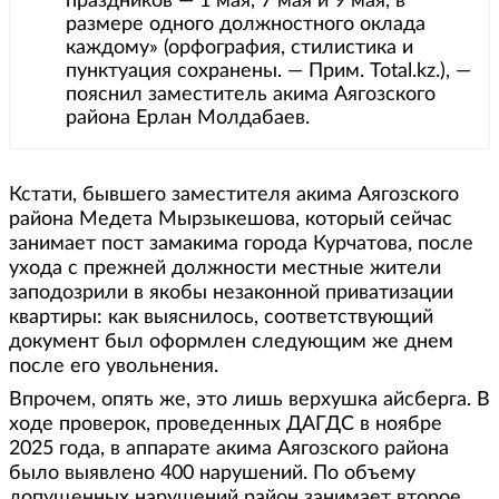
праздников — 1 мая, 7 мая и 9 мая, в
размере одного должностного оклада
каждому» (орфография, стилистика и
пунктуация сохранены. — Прим. Total.kz.), —
пояснил заместитель акима Аягозского
района Ерлан Молдабаев.
Кстати, бывшего заместителя акима Аягозского
района Медета Мырзыкешова, который сейчас
занимает пост замакима города Курчатова, после
ухода с прежней должности местные жители
заподозрили в якобы незаконной приватизации
квартиры: как выяснилось, соответствующий
документ был оформлен следующим же днем
после его увольнения.
Впрочем, опять же, это лишь верхушка айсберга. В
ходе проверок, проведенных ДАГДС в ноябре
2025 года, в аппарате акима Аягозского района
было выявлено 400 нарушений. По объему
допущенных нарушений район занимает второе