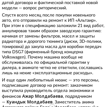
датой договора и фактической поставкой новой
модели — вопрос риторический.
Спустя всего месяц после покупки новенького
авто, его отправили на ремонт к ИП «Альтаир».
При этом в спецификацию заложили 21 вид работ,
аннулировав таким образом заводскую гарантию:
начиная от замены фильтров, масел и защиты
радиатора и дорогого тюнинга (диски, 3D-полики,
тонировка) до закупа масла для коробки передач
типа DSG7 (фирменный бренд концерна
Volkswagen). Почему машина вообще не
обслуживалась по официальной гарантии у
дилера, в акимате четко не ответили, сославшись
лишь на некие «эксплуатационные расходы».
И еще один любопытный нюанс — это персоны,
подписавшие договор на ремонт: заказчиком
выступила руководитель отдела экономики и
Ажар Молдабаева
финансов
, подрядчиком
Куандык Молдабаев
—
. Заместитель акима