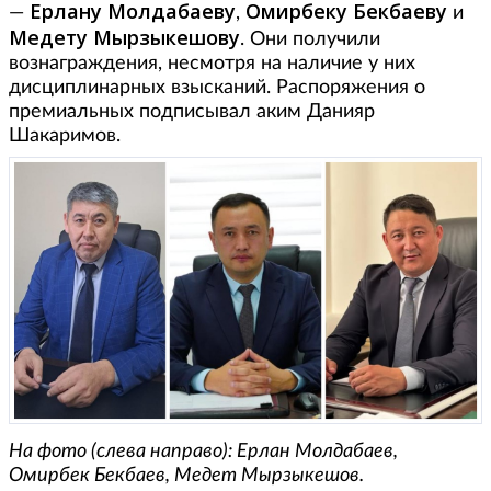
Ерлану Молдабаеву
Омирбеку Бекбаеву
—
,
и
Медету Мырзыкешову
. Они получили
вознаграждения, несмотря на наличие у них
дисциплинарных взысканий. Распоряжения о
премиальных подписывал аким Данияр
Шакаримов.
На фото (слева направо): Ерлан Молдабаев,
Омирбек Бекбаев, Медет Мырзыкешов.