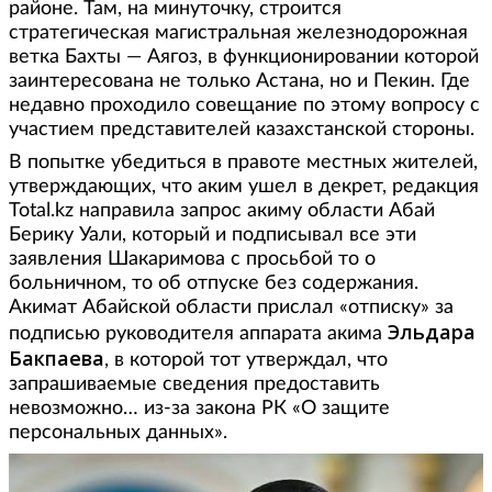
районе. Там, на минуточку, строится
стратегическая магистральная железнодорожная
ветка Бахты — Аягоз, в функционировании которой
заинтересована не только Астана, но и Пекин. Где
недавно проходило совещание по этому вопросу с
участием представителей казахстанской стороны.
В попытке убедиться в правоте местных жителей,
утверждающих, что аким ушел в декрет, редакция
Total.kz направила запрос акиму области Абай
Берику Уали, который и подписывал все эти
заявления Шакаримова с просьбой то о
больничном, то об отпуске без содержания.
Акимат Абайской области прислал «отписку» за
Эльдара
подписью руководителя аппарата акима
Бакпаева
, в которой тот утверждал, что
запрашиваемые сведения предоставить
невозможно… из-за закона РК «О защите
персональных данных».