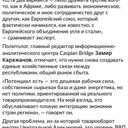
«Есть два варианта — либо дружить против кого-
то, как в Африке, либо развивать экономическое,
политическое и иное сотрудничество друг с
другом, как Европейский союз, который
фактически начинался, как известно, с
Европейского объединения угля и стали»,
— сравнивает эксперт.
Политолог, главный редактор информационно-
Замир
аналитического центра Caspian Bridge
Каражанов
, отмечает, что нужно снова создавать
единые хозяйственные связи между
республиками, общий рынок сбыта.
«Потенциал есть — это дешевая рабочая сила,
собственная сырьевая база и даже энергетика, но
нет политики, ориентированной на реального
товаропроизводителя. На мой взгляд, это
обуславливает плохую интеграцию экономик
стран региона», — говорит он.
Другая проблема, из-за которой товарооборот
внутри Центральной Азии низкий, это уровень ВВП