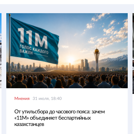
Мнения
31 июля, 18:40
От утильсбора до часового пояса: зачем
«11М» объединяет беспартийных
казахстанцев