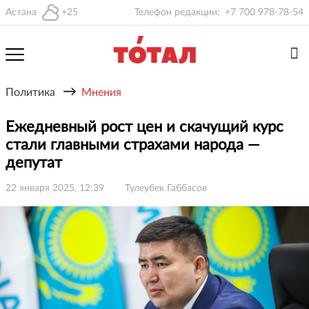
Астана
+25
Телефон редакции:
+7 700 978-78-54
→
Политика
Мнения
Ежедневный рост цен и скачущий курс
стали главными страхами народа —
депутат
22 января 2025, 12:39
Тулеубек Габбасов