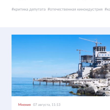
критика депутата
отечественная киноидустрия
к
Мнения
07 августа, 11:13