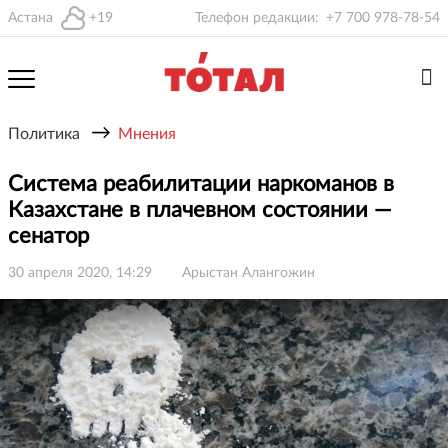
Астана
+19
Телефон редакции:
+7 700 978-78-54
→
Политика
Мнения
Система реабилитации наркоманов в
Казахстане в плачевном состоянии —
сенатор
30 апреля 2020, 14:29
Арыстан Алангожин