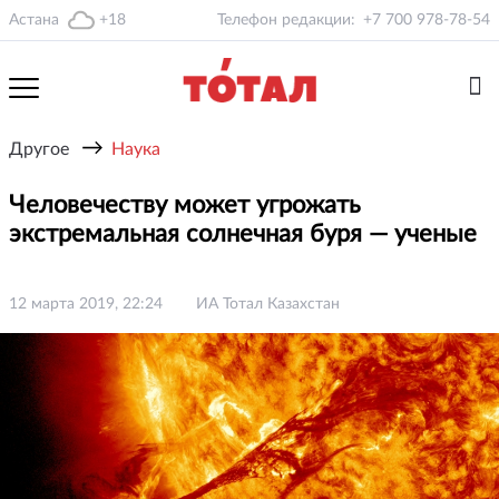
Астана
+18
Телефон редакции:
+7 700 978-78-54
→
Другое
Наука
Человечеству может угрожать
экстремальная солнечная буря — ученые
12 марта 2019, 22:24
ИА Тотал Казахстан