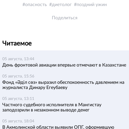
опасность
диетолог
поздний ужин
Поделиться
Читаемое
05 августа, 13:44
День фронтовой авиации впервые отмечают в Казахстане
05 августа, 15:56
Фонд «Әділ сөз» выразил обеспокоенность давлением на
журналиста Динару Егеубаеву
05 августа, 13:11
Частного судебного исполнителя в Мангистау
заподозрили в незаконном выводе денег
05 августа, 18:04
В Акмолинской области выявили ОПГ, оформившую