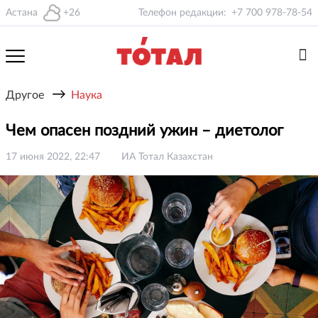
Астана
+26
Телефон редакции:
+7 700 978-78-54
→
Другое
Наука
Чем опасен поздний ужин – диетолог
17 июня 2022, 22:47
ИА Тотал Казахстан