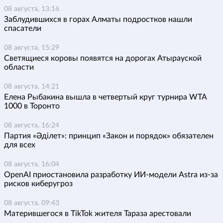
08 августа, 13:16
Заблудившихся в горах Алматы подростков нашли
спасатели
08 августа, 15:29
Светящиеся коровы появятся на дорогах Атырауской
области
08 августа, 14:21
Елена Рыбакина вышла в четвертый круг турнира WTA
1000 в Торонто
08 августа, 16:24
Партия «Әділет»: принцип «Закон и порядок» обязателен
для всех
08 августа, 16:04
OpenAI приостановила разработку ИИ-модели Astra из-за
рисков киберугроз
08 августа, 09:43
Матерившегося в TikTok жителя Тараза арестовали