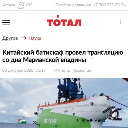
Астана
+23
Телефон редакции:
+7 700 978-78-54
→
Другое
Наука
Китайский батискаф провел трансляцию
со дна Марианской впадины
02 декабря 2020, 21:19
ИА Тотал Казахстан