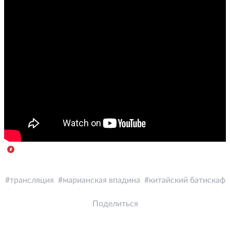
трансляция
марианская впадина
китайский батискаф
Поделиться