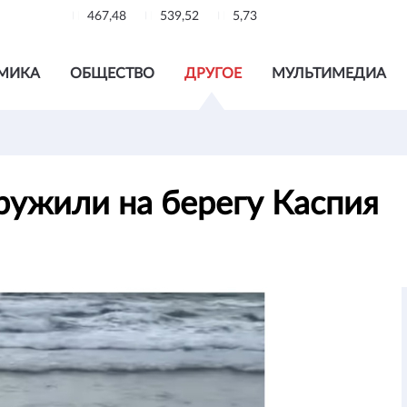
467,48
539,52
5,73
МИКА
ОБЩЕСТВО
ДРУГОЕ
МУЛЬТИМЕДИА
ружили на берегу Каспия