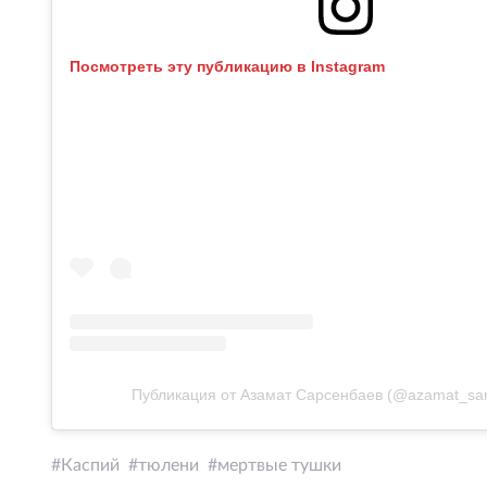
Посмотреть эту публикацию в Instagram
Публикация от Азамат Сарсенбаев (@azamat_sa
Каспий
тюлени
мертвые тушки