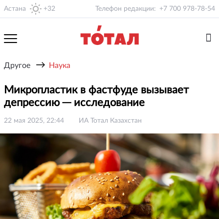
Астана
+32
Телефон редакции:
+7 700 978-78-54
→
Другое
Наука
Микропластик в фастфуде вызывает
депрессию ─ исследование
22 мая 2025, 22:44
ИА Тотал Казахстан