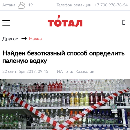
Астана
+19
Телефон редакции:
+7 700 978-78-54
→
Другое
Наука
Найден безотказный способ определить
паленую водку
22 сентября 2017, 09:45
ИА Тотал Казахстан