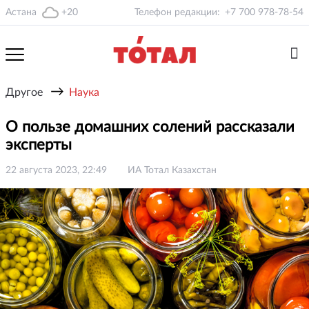
Астана
+20
Телефон редакции:
+7 700 978-78-54
→
Другое
Наука
О пользе домашних солений рассказали
эксперты
22 августа 2023, 22:49
ИА Тотал Казахстан