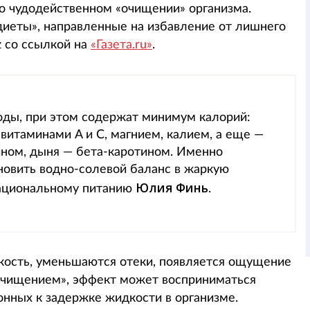
о чудодейственном «очищении» организма.
иеты», направленные на избавление от лишнего
z со ссылкой на
«Газета.ru»
.
воды, при этом содержат минимум калорий:
 витаминами A и C, магнием, калием, а еще —
ином, дыня — бета-каротином. Именно
новить водно-солевой баланс в жаркую
Юлия Финь
рациональному питанию
.
дкость, уменьшаются отеки, появляется ощущение
«очищением», эффект может восприниматься
онных к задержке жидкости в организме.