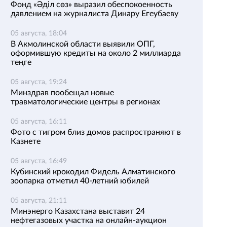
Фонд «Әділ сөз» выразил обеспокоенность
давлением на журналиста Динару Егеубаеву
05 августа, 18:04
В Акмолинской области выявили ОПГ,
оформившую кредиты на около 2 миллиарда
теңге
05 августа, 19:24
Минздрав пообещал новые
травматологические центры в регионах
05 августа, 16:11
Фото с тигром близ домов распространяют в
Казнете
05 августа, 16:49
Кубинский крокодил Фидель Алматинского
зоопарка отметил 40-летний юбилей
05 августа, 21:11
Минэнерго Казахстана выставит 24
нефтегазовых участка на онлайн-аукцион