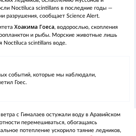
йских ледников, ослаблению муссонов и
 Noctiluca scintillans в последние годы —
и разрушения, сообщает Science Alert.
Хоакима Гоеса
итета
, водорослью, скопления
 зоопланктон и рыбы. Морские животные лишь
octiluca scintillans воде.
чных событий, которые мы наблюдали,
етил Гоес.
ветра с Гималаев остужали воду в Аравийском
лотности перемешиваться, обогащаясь
альное потепление ускорило таяние ледников,