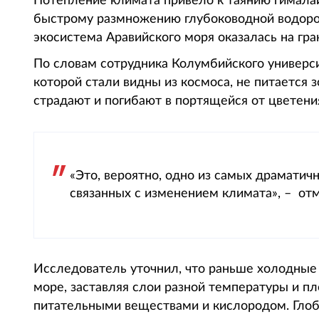
Потепление климата привело к таянию гимала
быстрому размножению глубоководной водоросли
экосистема Аравийского моря оказалась на гран
По словам сотрудника Колумбийского универс
которой стали видны из космоса, не питается
страдают и погибают в портящейся от цветения N
«Это, вероятно, одно из самых драмати
связанных с изменением климата», – отм
Исследователь уточнил, что раньше холодные 
море, заставляя слои разной температуры и п
питательными веществами и кислородом. Глоб