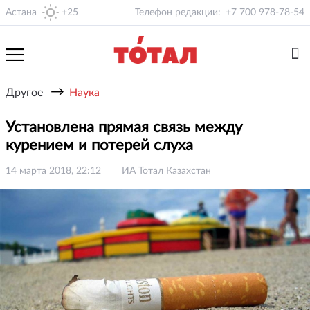
Астана
+25
Телефон редакции:
+7 700 978-78-54
→
Другое
Наука
Установлена прямая связь между
курением и потерей слуха
14 марта 2018, 22:12
ИА Тотал Казахстан