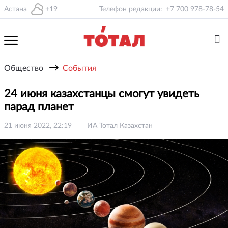
Астана
+19
Телефон редакции:
+7 700 978-78-54
→
Общество
События
24 июня казахстанцы смогут увидеть
парад планет
21 июня 2022, 22:19
ИА Тотал Казахстан